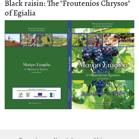
Βlack raisin: The "Froutenios Chrysos"
of Egialia