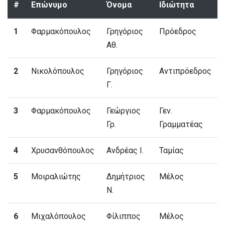
#
Επώνυμο
Όνομα
Ιδιώτητα
1
Φαρμακόπουλος
Γρηγόριος
Πρόεδρος
Αθ.
2
Νικολόπουλος
Γρηγόριος
Αντιπρόεδρος
Γ.
3
Φαρμακόπουλος
Γεώργιος
Γεν.
Γρ.
Γραμματέας
4
Χρυσανθόπουλος
Ανδρέας Ι.
Ταμίας
5
Μοιραλιώτης
Δημήτριος
Μέλος
Ν.
6
Μιχαλόπουλος
Φίλιππος
Μέλος