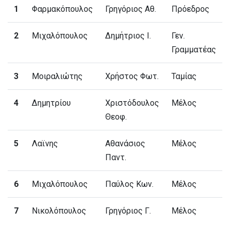
1
Φαρμακόπουλος
Γρηγόριος Αθ.
Πρόεδρος
2
Μιχαλόπουλος
Δημήτριος Ι.
Γεν.
Γραμματέας
3
Μοιραλιώτης
Χρήστος Φωτ.
Ταμίας
4
Δημητρίου
Χριστόδουλος
Μέλος
Θεοφ.
5
Λαϊνης
Αθανάσιος
Μέλος
Παντ.
6
Μιχαλόπουλος
Παύλος Κων.
Μέλος
7
Νικολόπουλος
Γρηγόριος Γ.
Μέλος