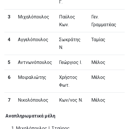
Γ.
3
Μιχαλόπουλος
Παύλος
Γεν.
Κων.
Γραμματέας
4
Αγγελόπουλος
Σωκράτης
Ταμίας
Ν.
5
Αντνωνόπουλος
Γεώργιος Ι.
Μέλος
6
Μοιραλιώτης
Χρήστος
Μέλος
Φωτ.
7
Νικολόπουλος
Κων/νος Ν.
Μέλος
Αναπληρωματικά μέλη
Μιχαλόπουλος Ι. Σταύρος